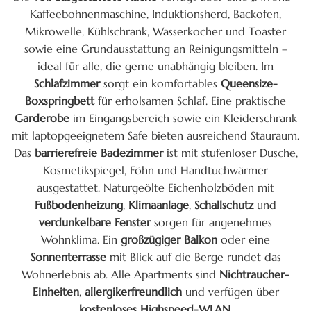
Kaffeebohnenmaschine, Induktionsherd, Backofen,
Mikrowelle, Kühlschrank, Wasserkocher und Toaster
sowie eine Grundausstattung an Reinigungsmitteln –
ideal für alle, die gerne unabhängig bleiben. Im
Schlafzimmer
sorgt ein komfortables
Queensize-
Boxspringbett
für erholsamen Schlaf. Eine praktische
Garderobe
im Eingangsbereich sowie ein Kleiderschrank
mit laptopgeeignetem Safe bieten ausreichend Stauraum.
Das
barrierefreie Badezimmer
ist mit stufenloser Dusche,
Kosmetikspiegel, Föhn und Handtuchwärmer
ausgestattet. Naturgeölte Eichenholzböden mit
Fußbodenheizung
,
Klimaanlage
,
Schallschutz
und
verdunkelbare Fenster
sorgen für angenehmes
Wohnklima. Ein
großzügiger Balkon
oder eine
Sonnenterrasse
mit Blick auf die Berge rundet das
Wohnerlebnis ab. Alle Apartments sind
Nichtraucher-
Einheiten
,
allergikerfreundlich
und verfügen über
kostenloses Highspeed-WLAN
.