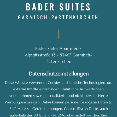
BADER SUITES
GARMISCH-PARTENKIRCHEN
Bader Suites Apartments
Alpspitzstraße 13 - 82467 Garmisch-
Partenkirchen
-
Tel: +49 (0) 8821-68 69 56-0
Datenschutzeinstellungen
E-Mail: info@bader-suites.de
Diese Website verwendet Cookies und ähnliche Technologien, um
externe Inhalte einzubinden, statistische Auswertungen
vorzunehmen sowie personalisierte und nicht-personalisierte
Werbung anzuzeigen. Dabei können personenbezogene Daten (z.
B. IP-Adresse, Gerätekennungen, Cookie-IDs) an Dritte, auch
made by
außerhalb der EU (z. B. in die USA), übermittelt werden. Ihre