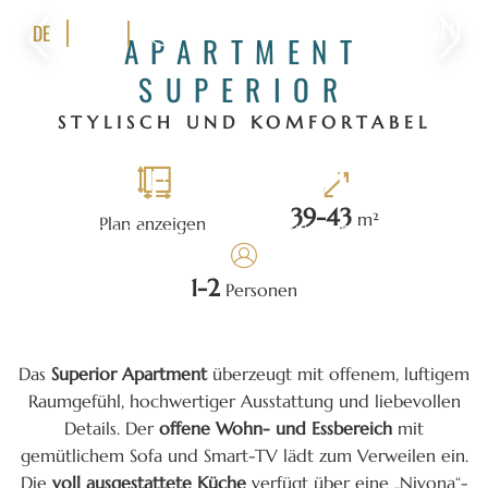
MENÜ
DE
APARTMENT
SUPERIOR
STYLISCH UND KOMFORTABEL
39
-
43
m²
Plan anzeigen
1
-
2
Personen
Das
Superior Apartment
überzeugt mit offenem, luftigem
Raumgefühl, hochwertiger Ausstattung und liebevollen
Details. Der
offene Wohn- und Essbereich
mit
gemütlichem Sofa und Smart-TV lädt zum Verweilen ein.
Die
voll ausgestattete Küche
verfügt über eine „Nivona“-