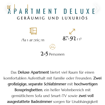
MENÜ
DE
APARTMENT DELUXE
GERÄUMIG UND LUXURIÖS
87
-
92
m²
Plan anzeigen
2
-
5
Personen
Das
Deluxe Apartment
bietet viel Raum für einen
komfortablen Aufenthalt mit Familie oder Freunden.
Zwei
großzügige, separate Schlafzimmer
mit
hochwertigen
Boxspringbetten
, ein heller Wohnbereich mit
gemütlichem Sofa und Smart-TV sowie
zwei voll
ausgestattete Badezimmer
sorgen für Unabhängigkeit