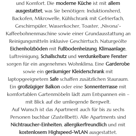
und Komfort. Die
moderne Küche
ist mit
allem
ausgestattet
, was Sie benötigen: Induktionsherd,
Backofen, Mikrowelle, Kühlschrank mit Gefrierfach,
Geschirrspüler, Wasserkocher, Toaster, „Nivona“-
Kaffeebohnenmaschine sowie einer Grundausstattung an
Reinigungsmitteln inklusive Geschirrtuch. Naturgeölte
Eichenholzböden
mit
Fußbodenheizung
,
Klimaanlage
,
Luftreinigung,
Schallschutz
und
verdunkelbare Fenster
sorgen für ein angenehmes Wohnklima. Eine
Garderobe
sowie ein
geräumiger Kleiderschrank
mit
laptopgeeignetem
Safe
schaffen zusätzlichen Stauraum.
Ein
großzügiger Balkon
oder eine
Sonnenterrasse
mit
komfortablen Gartenmöbeln lädt zum Entspannen ein –
mit Blick auf die umliegende Bergwelt.
Auf Wunsch ist das Apartment auch für bis zu sechs
Personen buchbar (Zustellbett). Alle Apartments sind
Nichtraucher-Einheiten
,
allergikerfreundlich
und mit
kostenlosem Highspeed-WLAN
ausgestattet.